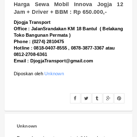
Harga Sewa Mobil Innova Jogja
12
Jam + Driver + BBM : Rp 650.000,-
Djogja Transport
Office : JalanSrandakan KM 18 Bantul ( Belakang
Toko Bangunan Permata )
Phone : (0274) 2810475
Hotline : 0818-0407-8555 , 0878-3877-3367 atau
0812-2708-6361
Email : DjogjaTransport@gmail.com
Diposkan oleh
Unknown
Unknown