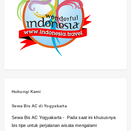
Hubungi Kami
Sewa Bis AC di Yogyakarta
Sewa Bis AC Yogyakarta - Pada saat ini khususnya
bis tipe untuk perjalanan wisata mengalami