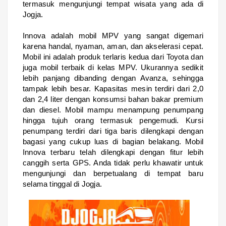
termasuk mengunjungi tempat wisata yang ada di
Jogja.
Innova adalah mobil MPV yang sangat digemari
karena handal, nyaman, aman, dan akselerasi cepat.
Mobil ini adalah produk terlaris kedua dari Toyota dan
juga mobil terbaik di kelas MPV. Ukurannya sedikit
lebih panjang dibanding dengan Avanza, sehingga
tampak lebih besar. Kapasitas mesin terdiri dari 2,0
dan 2,4 liter dengan konsumsi bahan bakar premium
dan diesel. Mobil mampu menampung penumpang
hingga tujuh orang termasuk pengemudi. Kursi
penumpang terdiri dari tiga baris dilengkapi dengan
bagasi yang cukup luas di bagian belakang. Mobil
Innova terbaru telah dilengkapi dengan fitur lebih
canggih serta GPS. Anda tidak perlu khawatir untuk
mengunjungi dan berpetualang di tempat baru
selama tinggal di Jogja.