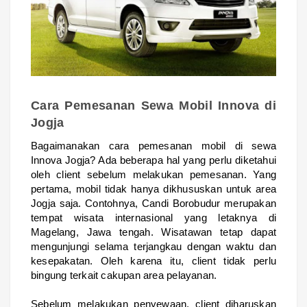
Cara Pemesanan Sewa Mobil Innova di
Jogja
Bagaimanakan cara pemesanan mobil di sewa
Innova Jogja? Ada beberapa hal yang perlu diketahui
oleh client sebelum melakukan pemesanan. Yang
pertama, mobil tidak hanya dikhususkan untuk area
Jogja saja. Contohnya, Candi Borobudur merupakan
tempat wisata internasional yang letaknya di
Magelang, Jawa tengah. Wisatawan tetap dapat
mengunjungi selama terjangkau dengan waktu dan
kesepakatan. Oleh karena itu, client tidak perlu
bingung terkait cakupan area pelayanan.
Sebelum melakukan penyewaan, client diharuskan