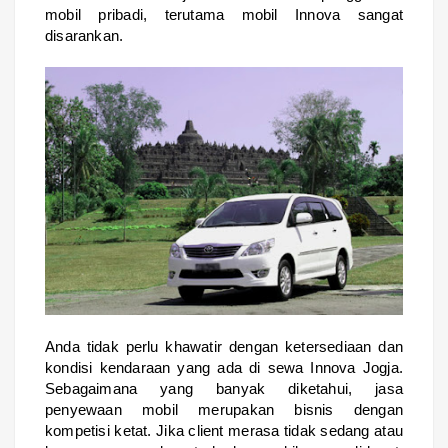
mobil pribadi, terutama mobil Innova sangat
disarankan.
Anda tidak perlu khawatir dengan ketersediaan dan
kondisi kendaraan yang ada di sewa Innova Jogja.
Sebagaimana yang banyak diketahui, jasa
penyewaan mobil merupakan bisnis dengan
kompetisi ketat. Jika client merasa tidak sedang atau